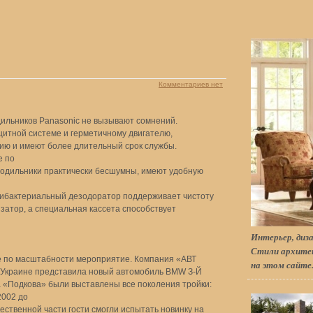
Комментариев нет
ильников Panasonic не вызывают сомнений.
итной системе и герметичному двигателю,
ию и имеют более длительный срок службы.
е по
одильники практически бесшумны, имеют удобную
нтибактериальный дезодоратор поддерживает чистоту
затор, а специальная кассета способствует
Интерьер, диза
Стили архитек
ое по масштабности мероприятие. Компания «АВТ
на этом сайте
Украине представила новый автомобиль BMW З-Й
а «Подкова» были выставлены все поколения тройки:
2002 до
ственной части гости смогли испытать новинку на