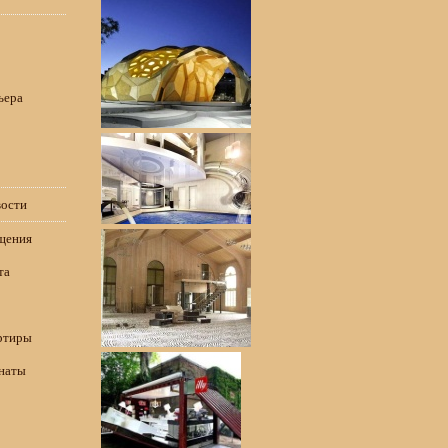
ьера
вости
щения
та
ртиры
наты