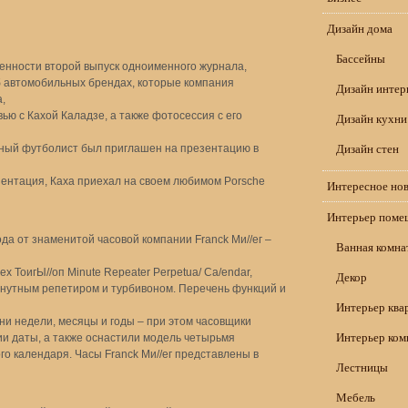
Дизайн дома
Бассейны
нности второй выпуск одноименного журнала,
 автомобильных брендах, которые компания
Дизайн интер
,
ью с Кахой Каладзе, а также фотосессия с его
Дизайн кухни
Дизайн стен
тный футболист был приглашен на презентацию в
езентация, Каха приехал на своем любимом Porsche
Интересное но
Интерьер поме
а от знаменитой часовой компании Franck Ми//ег –
Ванная комна
x ТоигЫ//оп Minute Repeater Perpetua/ Ca/endar,
Декор
нутным репетиром и турбивоном. Перечень функций и
Интерьер ква
ни недели, месяцы и годы – при этом часовщики
Интерьер ком
и даты, а также оснастили модель четырьмя
о календаря. Часы Franck Ми//ег представлены в
Лестницы
Мебель