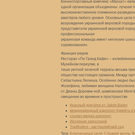
Конноспортивный комплекс «Магнат» являе
одной организации объединены: лучшая 
высококачественное племенное разведени
аматёров любого уровня. Основные цели п
возрождение украинской верховой породы
представители украинской верховой пород
профессиональная
украинская команда имеет неплохие шан
соревнованиях.
Франция рядом
Ресторан «Пе Гранд Кафе» – излюбленное 
Музейном переулке, в
тиши уютной зеленой террасы весьма при
обществе настоящих гурманов. Между про
Себастьяна Лепинуа. Особенно людно был
Жозефина, любимая женщина Наполеона Бо
от Дианы Дорожки ной, шампанское Moet &
смещению во времени и пространстве.
Красный дом блок от Jakob Bader
международный аэропорт Кувейта в
социал-медиа аэропорт
Интерьер закусочной
Trailfinders - австралийский сад
Теги:
Благородные цели
,
Сладкая жизнь
,
Ф