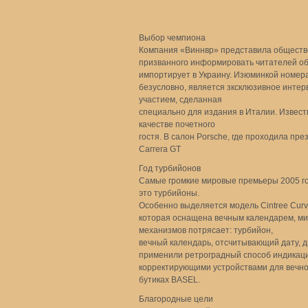
Выбор чемпиона
Компания «Виннвр» представила обществе
призванного информировать читателей об
импортирует в Украину. Изюминкой номера
безусловно, является зксклюзивное интерв
участием, сделанная
специально для издания в Италии. Извес
качестве почетного
гостя. В салон Porsche, где проходила пр
Саггега GT
Год турбийонов
Самые громкие мировые премьеры 2005 год
это турбийоны.
Особенно выделяется модель Cintree Curve
которая оснащена вечным календарем, ми
механизмов потрясает: турбийон,
вечный календарь, отсчитывающий дату, д
применили ретроградный способ индикаци
корректирующими устройствами для вечног
бутиках BASEL.
Благородные цели