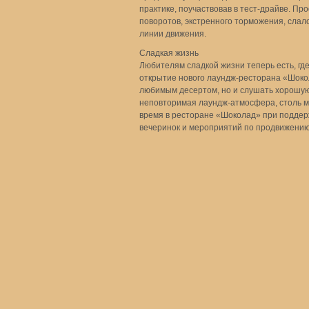
практике, поучаствовав в тест-драйве. П
поворотов, экстренного торможения, слал
линии движения.
Сладкая жизнь
Любителям сладкой жизни теперь есть, где
открытие нового лаундж-ресторана «Шоко
любимым десертом, но и слушать хорошую 
неповторимая лаундж-атмосфера, столь 
время в ресторане «Шоколад» при поддер
вечеринок и мероприятий по продвижению 