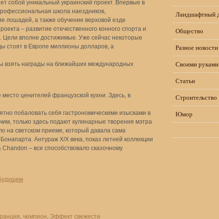
т собой уникальный украинский проект. Впервые в
профессиональная школа наездников,
Ландшафтный 
е лошадей, а также обучение верховой езде
роекта – развитие отечественного конного спорта и
Общество
. Цели вполне достижимые. Уже сейчас некоторые
ы стоят в Европе миллионы долларов, а
Разное новости
Своими руками
сы взять награды на ближайших международных
Статьи
место ценителей французской кухни. Здесь, в
Строительство
ятно побаловать себя гастрономическими изысками в
Юмор
чим, только здесь подают кулинарные творения мэтра
о на светском приеме, который давала сама
напарта. Антураж Х/Х века, показ летней коллекции
 Chandon – все способствовало сказочному
 будущем
ранция
,
чемпион
,
Эффект свежести