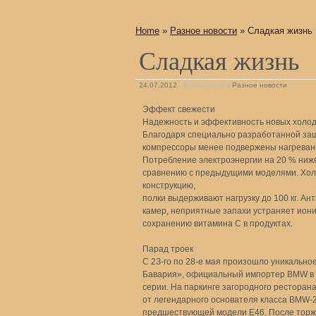
Home
»
Разное новости
» Сладкая жизнь
Сладкая жизнь
24.07.2012
Размещено в
Разное новости
Эффект свежести
Надежность и эффективность новых холод
Благодаря специально разработанной защ
компрессоры менее подвержены нагреван
Потребление электроэнергии на 20 % ниж
сравнению с предыдущими моделями. Хол
конструкцию,
полки выдерживают нагрузку до 100 кг. А
камер, неприятные запахи устраняет иони
сохранению витамина С в продуктах.
Парад троек
С 2З-го по 28-е мая произошло уникальн
Бавария», официальный импортер BMW в 
серии. На паркинге загородного ресторан
от легендарного основателя класса BMW-
предшествующей модели Е46. После торже