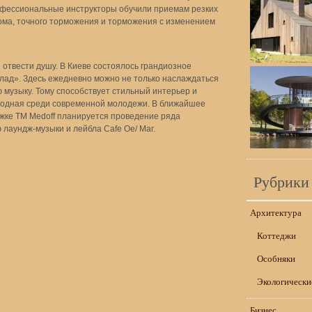
рофессиональные инструкторы обучили приемам резких
ома, точного торможения и торможения с изменением
 отвести душу. В Киеве состоялось грандиозное
лад». Здесь ежедневно можно не только наслаждаться
музыку. Тому способствует стильный интерьер и
модная среди современной молодежи. В ближайшее
жке ТМ Medoff планируется проведение ряда
лаундж-музыки и лейбла Cafe Ое/ Маг.
Рубрики
Архитектура
Коттеджи
Особняки
Экологически
Бизнес