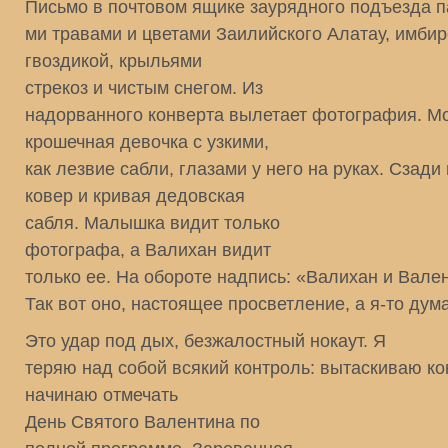
Письмо в почтовом ящике заурядного подъезда п
ми травами и цветами Заилийского Алатау, имбир
гвоздикой, крыльями
стрекоз и чистым снегом. Из
надорванного конверта вылетает фотография. Мо
крошечная девочка с узкими,
как лезвие сабли, глазами у него на руках. Сзад
ковер и кривая дедовская
сабля. Малышка видит только
фотографа, а Валихан видит
только ее. На обороте надпись: «Валихан и Вале
Так вот оно, настоящее просветление, а я-то ду
Это удар под дых, безжалостный нокаут. Я
теряю над собой всякий контроль: вытаскиваю кон
начинаю отмечать
День Святого Валентина по