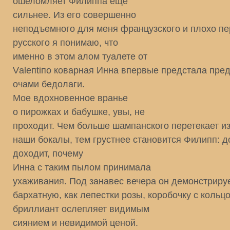
ошеломляет Филиппа еще
сильнее. Из его совершенно
неподъемного для меня французского и плохо п
русского я понимаю, что
именно в этом алом туалете от
Vаlепtiпо коварная Инна впервые предстала пре
очами бедолаги.
Мое вдохновенное вранье
о пирожках и бабушке, увы, не
проходит. Чем больше шампанского перетекает и
наши бокалы, тем грустнее становится Филипп: д
доходит, почему
Инна с таким пылом принимала
ухаживания. Под занавес вечера он демонстриру
бархатную, как лепестки розы, коробочку с коль
бриллиант ослепляет видимым
сиянием и невидимой ценой.