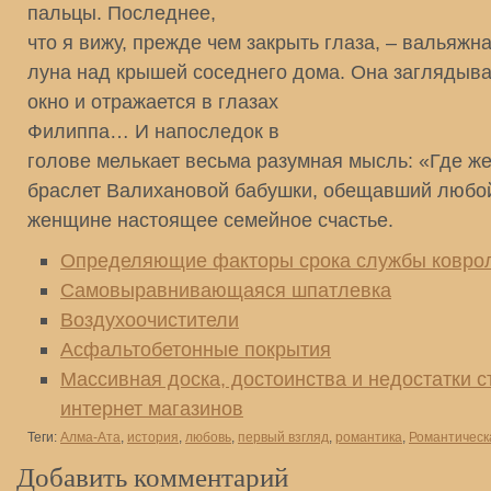
пальцы. Последнее,
что я вижу, прежде чем закрыть глаза, – вальяжн
луна над крышей соседнего дома. Она заглядыва
окно и отражается в глазах
Филиппа… И напоследок в
голове мелькает весьма разумная мысль: «Где же
браслет Валихановой бабушки, обещавший любо
женщине настоящее семейное счастье.
Определяющие факторы срока службы ковро
Самовыравнивающаяся шпатлевка
Воздухоочистители
Асфальтобетонные покрытия
Массивная доска, достоинства и недостатки 
интернет магазинов
Теги:
Алма-Ата
,
история
,
любовь
,
первый взгляд
,
романтика
,
Романтическ
Добавить комментарий