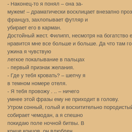
- Наконец-то я понял – она за-
мужем! – драматически восклицает внезапно про
француз, захлопывает футляр и
убирает его в карман.
Достойный жест. Филипп, несмотря на богатство е
нравится мне все больше и больше. Да что там го
ужина я чувствую
легкое покалывание в пальцах
- первый признак желания.
- Где у тебя кровать? – шепчу я
в темном номере отеля.
- Я тебя провожу . .. – ничего
умнее этой фразы ему не приходит в голову.
Утром сонный, голый и восхитительно породисты
собирает чемодан, а я спешно
покидаю поле ночной битвы. В
конце концов, он влюблен