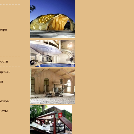
ьера
вости
щения
та
ртиры
наты