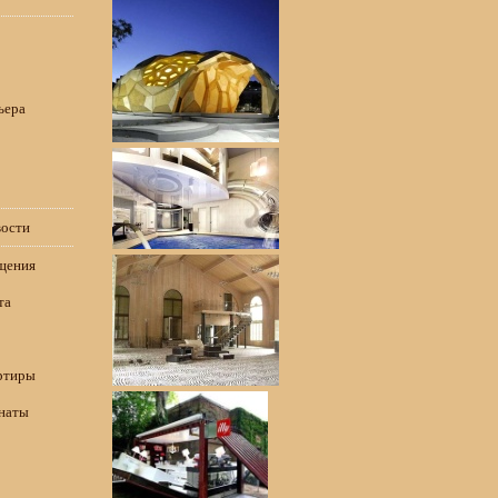
ьера
вости
щения
та
ртиры
наты