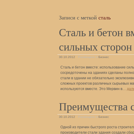
Записи с меткой
сталь
Сталь и бетон в
сильных сторон
30.10.2012
Размещено в
Бизнес
Сталь и бетон вместе: использование сил
сосредоточены на зданиях сделаны полнос
стали в здании не обязательно эксклюзивн
сложных проектов различных сырьевых ма
используются вместе. Это Мервин в…
дал
Преимущества с
30.10.2012
Размещено в
Бизнес
Одной из причин быстрого роста строител
производители стали здания создали сбо