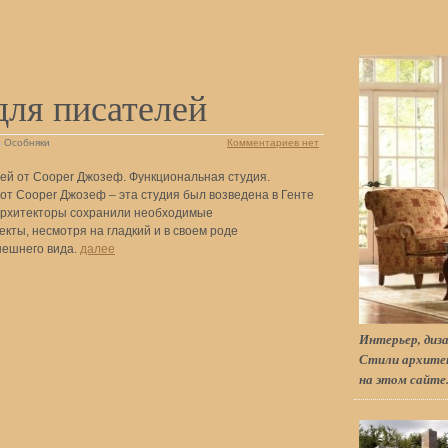
для писателей
в
Особняки
Комментариев нет
ей от Cooper Джозеф. Функциональная студия.
от Cooper Джозеф – эта студия был возведена в Генте
Архитекторы сохранили необходимые
кты, несмотря на гладкий и в своем роде
нешнего вида.
далее
Интерьер, диза
Стили архитек
на этом сайте