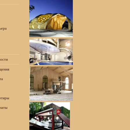
ьера
вости
щения
та
ртиры
наты