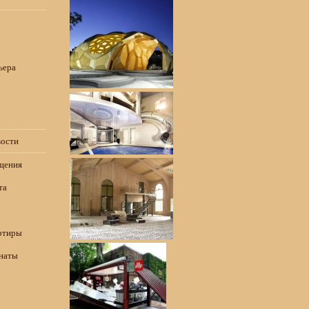
ьера
вости
щения
та
ртиры
наты