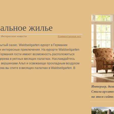
альное жилье
в
Интересное новости
Комментариев нет
ытый оазис. Waldseilgarten курорт в Германии
и интересные приключения. На курорте Waldseilgarten
, Германия гости имеют возможность расположиться
дерева в уютных висящих палатках. Наслаждайтесь
 вершинами Альп и освежающе прохладным воздухом
ока вы спите в висящих палатках в Waldseilgarten. В
Интерьер, диза
Стили архитек
на этом сайте